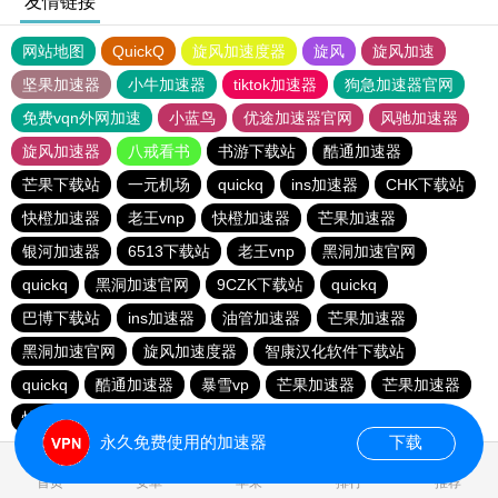
友情链接
网站地图
QuickQ
旋风加速度器
旋风
旋风加速
坚果加速器
小牛加速器
tiktok加速器
狗急加速器官网
免费vqn外网加速
小蓝鸟
优途加速器官网
风驰加速器
旋风加速器
八戒看书
书游下载站
酷通加速器
芒果下载站
一元机场
quickq
ins加速器
CHK下载站
快橙加速器
老王vnp
快橙加速器
芒果加速器
银河加速器
6513下载站
老王vnp
黑洞加速官网
quickq
黑洞加速官网
9CZK下载站
quickq
巴博下载站
ins加速器
油管加速器
芒果加速器
黑洞加速官网
旋风加速度器
智康汉化软件下载站
quickq
酷通加速器
暴雪vp
芒果加速器
芒果加速器
快橙加速器
快橙加速器
海鸥下载站
永久免费使用的加速器
下载
0.126885s
首页
安卓
苹果
排行
推荐