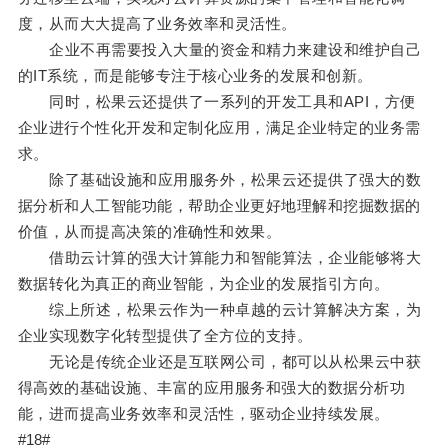
度，从而大大提高了业务效率和灵活性。
企业不再需要投入大量的资金和精力来建设和维护自己
的IT系统，而是能够专注于核心业务的发展和创新。
同时，松果云还提供了一系列的开发工具和API，方便
企业进行个性化开发和定制化应用，满足企业特定的业务需
求。
除了基础设施和应用服务外，松果云还提供了强大的数
据分析和人工智能功能，帮助企业更好地理解和挖掘数据的
价值，从而提高决策的准确性和效果。
借助云计算的强大计算能力和智能算法，企业能够将大
数据转化为真正的商业智能，为企业的发展指引方向。
综上所述，松果云作为一种卓越的云计算解决方案，为
企业实现数字化转型提供了全方位的支持。
无论是传统企业还是互联网公司，都可以从松果云中获
得高效的基础设施、丰富的应用服务和强大的数据分析功
能，进而提高业务效率和灵活性，驱动企业持续发展。
#18#