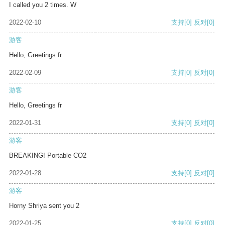
I called you 2 times. W
2022-02-10
支持
[0]
反对
[0]
游客
Hello, Greetings fr
2022-02-09
支持
[0]
反对
[0]
游客
Hello, Greetings fr
2022-01-31
支持
[0]
反对
[0]
游客
BREAKING! Portable CO2
2022-01-28
支持
[0]
反对
[0]
游客
Horny Shriya sent you 2
2022-01-25
支持
[0]
反对
[0]