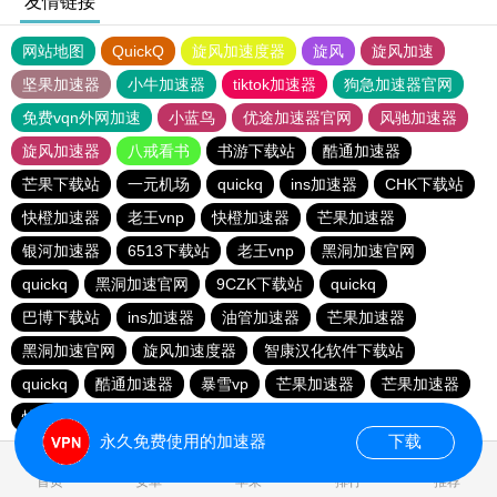
友情链接
网站地图
QuickQ
旋风加速度器
旋风
旋风加速
坚果加速器
小牛加速器
tiktok加速器
狗急加速器官网
免费vqn外网加速
小蓝鸟
优途加速器官网
风驰加速器
旋风加速器
八戒看书
书游下载站
酷通加速器
芒果下载站
一元机场
quickq
ins加速器
CHK下载站
快橙加速器
老王vnp
快橙加速器
芒果加速器
银河加速器
6513下载站
老王vnp
黑洞加速官网
quickq
黑洞加速官网
9CZK下载站
quickq
巴博下载站
ins加速器
油管加速器
芒果加速器
黑洞加速官网
旋风加速度器
智康汉化软件下载站
quickq
酷通加速器
暴雪vp
芒果加速器
芒果加速器
快橙加速器
快橙加速器
海鸥下载站
永久免费使用的加速器
下载
0.091609s
首页
安卓
苹果
排行
推荐