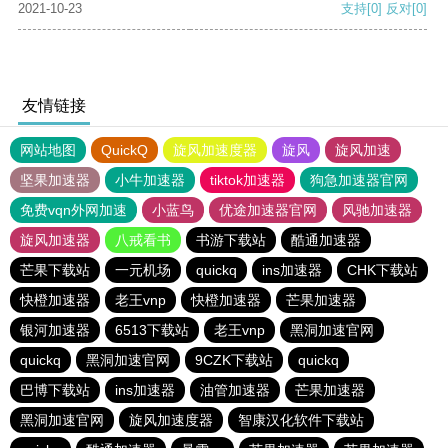
2021-10-23
支持
[0]
反对
[0]
友情链接
网站地图
QuickQ
旋风加速度器
旋风
旋风加速
坚果加速器
小牛加速器
tiktok加速器
狗急加速器官网
免费vqn外网加速
小蓝鸟
优途加速器官网
风驰加速器
旋风加速器
八戒看书
书游下载站
酷通加速器
芒果下载站
一元机场
quickq
ins加速器
CHK下载站
快橙加速器
老王vnp
快橙加速器
芒果加速器
银河加速器
6513下载站
老王vnp
黑洞加速官网
quickq
黑洞加速官网
9CZK下载站
quickq
巴博下载站
ins加速器
油管加速器
芒果加速器
黑洞加速官网
旋风加速度器
智康汉化软件下载站