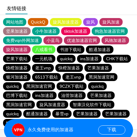
友情链接
网站地图
QuickQ
旋风加速度器
旋风
旋风加速
坚果加速器
小牛加速器
tiktok加速器
狗急加速器官网
免费vqn外网加速
小蓝鸟
优途加速器官网
风驰加速器
旋风加速器
八戒看书
书游下载站
酷通加速器
芒果下载站
一元机场
quickq
ins加速器
CHK下载站
快橙加速器
老王vnp
快橙加速器
芒果加速器
银河加速器
6513下载站
老王vnp
黑洞加速官网
quickq
黑洞加速官网
9CZK下载站
quickq
巴博下载站
ins加速器
油管加速器
芒果加速器
黑洞加速官网
旋风加速度器
智康汉化软件下载站
quickq
酷通加速器
暴雪vp
芒果加速器
芒果加速器
快橙加速器
快橙加速器
海鸥下载站
永久免费使用的加速器
下载