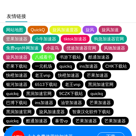
友情链接
网站地图
QuickQ
旋风加速度器
旋风
旋风加速
坚果加速器
小牛加速器
tiktok加速器
狗急加速器官网
免费vqn外网加速
小蓝鸟
优途加速器官网
风驰加速器
旋风加速器
八戒看书
书游下载站
酷通加速器
芒果下载站
一元机场
quickq
ins加速器
CHK下载站
快橙加速器
老王vnp
快橙加速器
芒果加速器
银河加速器
6513下载站
老王vnp
黑洞加速官网
quickq
黑洞加速官网
9CZK下载站
quickq
巴博下载站
ins加速器
油管加速器
芒果加速器
黑洞加速官网
旋风加速度器
智康汉化软件下载站
quickq
酷通加速器
暴雪vp
芒果加速器
芒果加速器
快橙加速器
快橙加速器
海鸥下载站