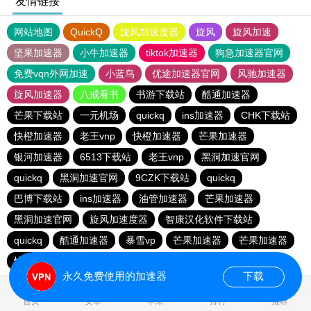
友情链接
网站地图
QuickQ
旋风加速度器
旋风
旋风加速
坚果加速器
小牛加速器
tiktok加速器
狗急加速器官网
免费vqn外网加速
小蓝鸟
优途加速器官网
风驰加速器
旋风加速器
八戒看书
书游下载站
酷通加速器
芒果下载站
一元机场
quickq
ins加速器
CHK下载站
快橙加速器
老王vnp
快橙加速器
芒果加速器
银河加速器
6513下载站
老王vnp
黑洞加速官网
quickq
黑洞加速官网
9CZK下载站
quickq
巴博下载站
ins加速器
油管加速器
芒果加速器
黑洞加速官网
旋风加速度器
智康汉化软件下载站
quickq
酷通加速器
暴雪vp
芒果加速器
芒果加速器
快橙加速器
快橙加速器
海鸥下载站
永久免费使用的加速器
下载
0.126885s
首页
安卓
苹果
排行
推荐