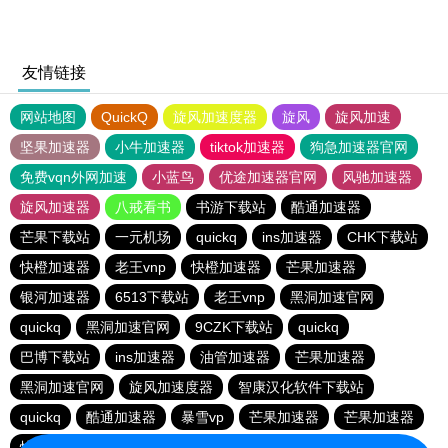
友情链接
网站地图
QuickQ
旋风加速度器
旋风
旋风加速
坚果加速器
小牛加速器
tiktok加速器
狗急加速器官网
免费vqn外网加速
小蓝鸟
优途加速器官网
风驰加速器
旋风加速器
八戒看书
书游下载站
酷通加速器
芒果下载站
一元机场
quickq
ins加速器
CHK下载站
快橙加速器
老王vnp
快橙加速器
芒果加速器
银河加速器
6513下载站
老王vnp
黑洞加速官网
quickq
黑洞加速官网
9CZK下载站
quickq
巴博下载站
ins加速器
油管加速器
芒果加速器
黑洞加速官网
旋风加速度器
智康汉化软件下载站
quickq
酷通加速器
暴雪vp
芒果加速器
芒果加速器
快橙加速器
快橙加速器
海鸥下载站