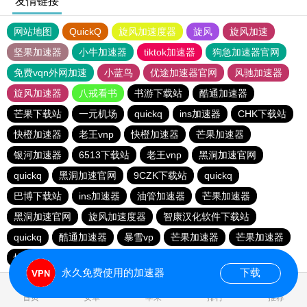
友情链接
网站地图
QuickQ
旋风加速度器
旋风
旋风加速
坚果加速器
小牛加速器
tiktok加速器
狗急加速器官网
免费vqn外网加速
小蓝鸟
优途加速器官网
风驰加速器
旋风加速器
八戒看书
书游下载站
酷通加速器
芒果下载站
一元机场
quickq
ins加速器
CHK下载站
快橙加速器
老王vnp
快橙加速器
芒果加速器
银河加速器
6513下载站
老王vnp
黑洞加速官网
quickq
黑洞加速官网
9CZK下载站
quickq
巴博下载站
ins加速器
油管加速器
芒果加速器
黑洞加速官网
旋风加速度器
智康汉化软件下载站
quickq
酷通加速器
暴雪vp
芒果加速器
芒果加速器
快橙加速器
快橙加速器
海鸥下载站
永久免费使用的加速器
下载
0.084484s
首页
安卓
苹果
排行
推荐