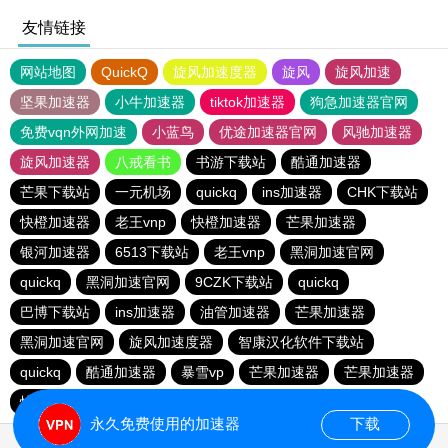
友情链接
网站地图
QuickQ
旋风加速度器
旋风
旋风加速
坚果加速器
小牛加速器
tiktok加速器
狗急加速器官网
免费vqn外网加速
小蓝鸟
优途加速器官网
风驰加速器
旋风加速器
八戒看书
书游下载站
酷通加速器
芒果下载站
一元机场
quickq
ins加速器
CHK下载站
快橙加速器
老王vnp
快橙加速器
芒果加速器
银河加速器
6513下载站
老王vnp
黑洞加速官网
quickq
黑洞加速官网
9CZK下载站
quickq
巴博下载站
ins加速器
油管加速器
芒果加速器
黑洞加速官网
旋风加速度器
智康汉化软件下载站
quickq
酷通加速器
暴雪vp
芒果加速器
芒果加速器
快橙加速器
快橙加速器
海鸥下载站
永久免费使用的加速器
下载