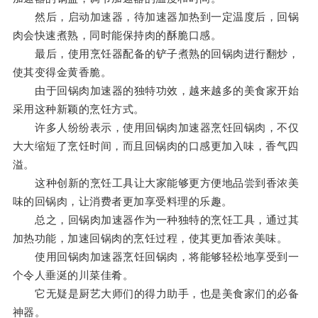
然后，启动加速器，待加速器加热到一定温度后，回锅
肉会快速煮熟，同时能保持肉的酥脆口感。
最后，使用烹饪器配备的铲子煮熟的回锅肉进行翻炒，
使其变得金黄香脆。
由于回锅肉加速器的独特功效，越来越多的美食家开始
采用这种新颖的烹饪方式。
许多人纷纷表示，使用回锅肉加速器烹饪回锅肉，不仅
大大缩短了烹饪时间，而且回锅肉的口感更加入味，香气四
溢。
这种创新的烹饪工具让大家能够更方便地品尝到香浓美
味的回锅肉，让消费者更加享受料理的乐趣。
总之，回锅肉加速器作为一种独特的烹饪工具，通过其
加热功能，加速回锅肉的烹饪过程，使其更加香浓美味。
使用回锅肉加速器烹饪回锅肉，将能够轻松地享受到一
个令人垂涎的川菜佳肴。
它无疑是厨艺大师们的得力助手，也是美食家们的必备
神器。