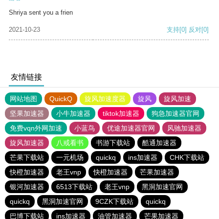
Shriya sent you a frien
2021-10-23
支持
[0]
反对
[0]
友情链接
网站地图
QuickQ
旋风加速度器
旋风
旋风加速
坚果加速器
小牛加速器
tiktok加速器
狗急加速器官网
免费vqn外网加速
小蓝鸟
优途加速器官网
风驰加速器
旋风加速器
八戒看书
书游下载站
酷通加速器
芒果下载站
一元机场
quickq
ins加速器
CHK下载站
快橙加速器
老王vnp
快橙加速器
芒果加速器
银河加速器
6513下载站
老王vnp
黑洞加速官网
quickq
黑洞加速官网
9CZK下载站
quickq
巴博下载站
ins加速器
油管加速器
芒果加速器