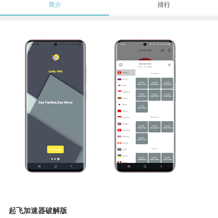
简介
排行
起飞加速器破解版