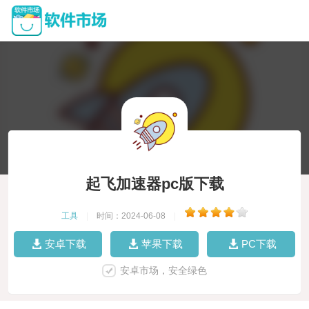
起飞加速器pc版下载
工具
|
时间：2024-06-08
|
安卓下载
苹果下载
PC下载
安卓市场，安全绿色