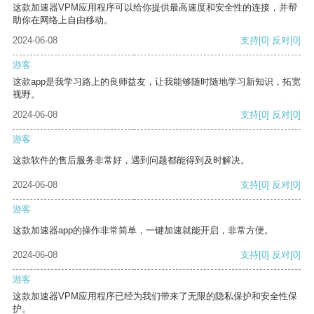
这款加速器VPM应用程序可以给你提供最高速度和安全性的连接，并帮
助你在网络上自由移动。
2024-06-08
支持
[0]
反对
[0]
游客
这款app是我学习路上的良师益友，让我能够随时随地学习新知识，拓宽
视野。
2024-06-08
支持
[0]
反对
[0]
游客
这款软件的售后服务非常好，遇到问题都能得到及时解决。
2024-06-08
支持
[0]
反对
[0]
游客
这款加速器app的操作非常简单，一键加速就能开启，非常方便。
2024-06-08
支持
[0]
反对
[0]
游客
这款加速器VPM应用程序已经为我们带来了无限的隐私保护和安全性保
护。