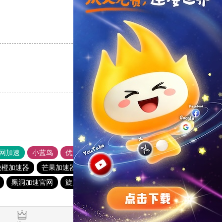
支持
[0]
反对
[0]
支持
[0]
反对
[0]
外网加速
小蓝鸟
优途加速器官网
风驰加速器
旋风加速器
快橙加速器
芒果加速器
银河加速器
6513下载站
黑洞加速官网
旋风加速度器
quickq
酷通加速器