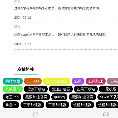
游客
这款app就像我的娱乐小助手，随时随地为我的娱乐提供帮助。
2024-05-12
游客
这款app的用户群体非常庞大，我可以结识到来自世界各地的朋友。
2024-05-12
友情链接
网站地图
QuickQ
旋风加速度器
旋风
旋风加速
坚果
八戒看书
书游下载站
酷通加速器
芒果下载站
一元机场
老王vnp
黑洞加速官网
quickq
黑洞加速官网
9CZK下载
暴雪vp
芒果加速器
芒果加速器
快橙加速器
快橙加速器