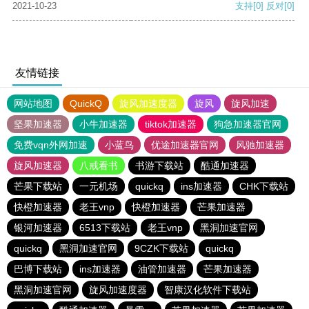
2021-10-23
支持
[0]
反对
[0]
友情链接
网站地图
QuickQ
旋风加速度器
旋风
旋风加速
坚果加速器
小牛加速器
tiktok加速器
狗急加速器官网
免费vqn外网加速
小蓝鸟
优途加速器官网
风驰加速器
旋风加速器
八戒看书
书游下载站
酷通加速器
芒果下载站
一元机场
quickq
ins加速器
CHK下载站
快橙加速器
老王vnp
快橙加速器
芒果加速器
银河加速器
6513下载站
老王vnp
黑洞加速官网
quickq
黑洞加速官网
9CZK下载站
quickq
巴博下载站
ins加速器
油管加速器
芒果加速器
黑洞加速官网
旋风加速度器
智康汉化软件下载站