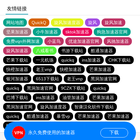
友情链接
网站地图
QuickQ
旋风加速度器
旋风
旋风加速
坚果加速器
小牛加速器
tiktok加速器
狗急加速器官网
免费vqn外网加速
小蓝鸟
优途加速器官网
风驰加速器
旋风加速器
八戒看书
书游下载站
酷通加速器
芒果下载站
一元机场
quickq
ins加速器
CHK下载站
快橙加速器
老王vnp
快橙加速器
芒果加速器
银河加速器
6513下载站
老王vnp
黑洞加速官网
quickq
黑洞加速官网
9CZK下载站
quickq
巴博下载站
ins加速器
油管加速器
芒果加速器
黑洞加速官网
旋风加速度器
智康汉化软件下载站
quickq
酷通加速器
暴雪vp
芒果加速器
芒果加速器
快橙加速器
快橙加速器
海鸥下载站
永久免费使用的加速器
下载