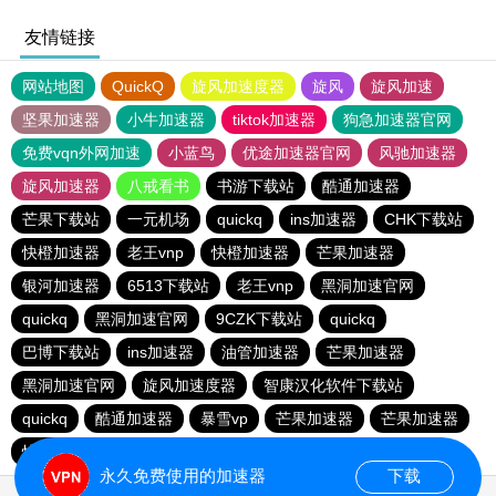
友情链接
网站地图
QuickQ
旋风加速度器
旋风
旋风加速
坚果加速器
小牛加速器
tiktok加速器
狗急加速器官网
免费vqn外网加速
小蓝鸟
优途加速器官网
风驰加速器
旋风加速器
八戒看书
书游下载站
酷通加速器
芒果下载站
一元机场
quickq
ins加速器
CHK下载站
快橙加速器
老王vnp
快橙加速器
芒果加速器
银河加速器
6513下载站
老王vnp
黑洞加速官网
quickq
黑洞加速官网
9CZK下载站
quickq
巴博下载站
ins加速器
油管加速器
芒果加速器
黑洞加速官网
旋风加速度器
智康汉化软件下载站
quickq
酷通加速器
暴雪vp
芒果加速器
芒果加速器
快橙加速器
快橙加速器
海鸥下载站
永久免费使用的加速器
下载