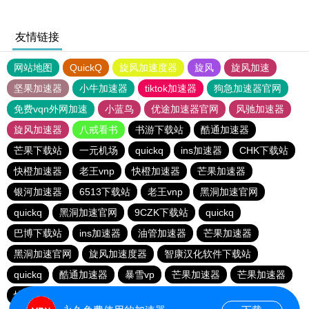
友情链接
网站地图
QuickQ
旋风加速度器
旋风
旋风加速
坚果加速器
小牛加速器
tiktok加速器
狗急加速器官网
免费vqn外网加速
小蓝鸟
优途加速器官网
风驰加速器
旋风加速器
八戒看书
书游下载站
酷通加速器
芒果下载站
一元机场
quickq
ins加速器
CHK下载站
快橙加速器
老王vnp
快橙加速器
芒果加速器
银河加速器
6513下载站
老王vnp
黑洞加速官网
quickq
黑洞加速官网
9CZK下载站
quickq
巴博下载站
ins加速器
油管加速器
芒果加速器
黑洞加速官网
旋风加速度器
智康汉化软件下载站
quickq
酷通加速器
暴雪vp
芒果加速器
芒果加速器
快橙加速器
快橙加速器
海鸥下载站