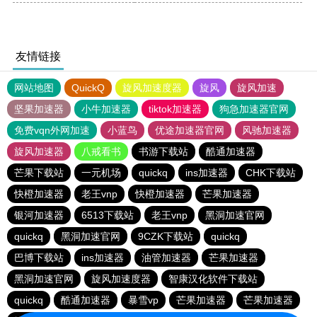
友情链接
网站地图
QuickQ
旋风加速度器
旋风
旋风加速
坚果加速器
小牛加速器
tiktok加速器
狗急加速器官网
免费vqn外网加速
小蓝鸟
优途加速器官网
风驰加速器
旋风加速器
八戒看书
书游下载站
酷通加速器
芒果下载站
一元机场
quickq
ins加速器
CHK下载站
快橙加速器
老王vnp
快橙加速器
芒果加速器
银河加速器
6513下载站
老王vnp
黑洞加速官网
quickq
黑洞加速官网
9CZK下载站
quickq
巴博下载站
ins加速器
油管加速器
芒果加速器
黑洞加速官网
旋风加速度器
智康汉化软件下载站
quickq
酷通加速器
暴雪vp
芒果加速器
芒果加速器