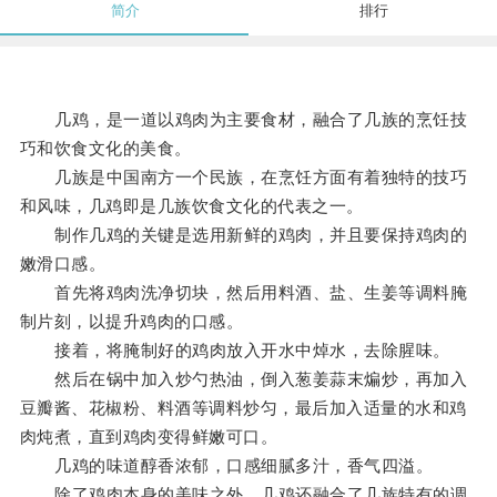
简介
排行
几鸡，是一道以鸡肉为主要食材，融合了几族的烹饪技
巧和饮食文化的美食。
几族是中国南方一个民族，在烹饪方面有着独特的技巧
和风味，几鸡即是几族饮食文化的代表之一。
制作几鸡的关键是选用新鲜的鸡肉，并且要保持鸡肉的
嫩滑口感。
首先将鸡肉洗净切块，然后用料酒、盐、生姜等调料腌
制片刻，以提升鸡肉的口感。
接着，将腌制好的鸡肉放入开水中焯水，去除腥味。
然后在锅中加入炒勺热油，倒入葱姜蒜末煸炒，再加入
豆瓣酱、花椒粉、料酒等调料炒匀，最后加入适量的水和鸡
肉炖煮，直到鸡肉变得鲜嫩可口。
几鸡的味道醇香浓郁，口感细腻多汁，香气四溢。
除了鸡肉本身的美味之外，几鸡还融合了几族特有的调