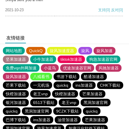
2021-10-23
支持
[0]
反对
[0]
友情链接
网站地图
QuickQ
旋风加速度器
旋风
旋风加速
坚果加速器
小牛加速器
tiktok加速器
狗急加速器官网
免费vqn外网加速
小蓝鸟
优途加速器官网
风驰加速器
旋风加速器
八戒看书
书游下载站
酷通加速器
芒果下载站
一元机场
quickq
ins加速器
CHK下载站
快橙加速器
老王vnp
快橙加速器
芒果加速器
银河加速器
6513下载站
老王vnp
黑洞加速官网
quickq
黑洞加速官网
9CZK下载站
quickq
巴博下载站
ins加速器
油管加速器
芒果加速器
黑洞加速官网
旋风加速度器
智康汉化软件下载站