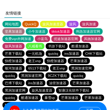
友情链接
网站地图
QuickQ
旋风加速度器
旋风
旋风加速
坚果加速器
小牛加速器
tiktok加速器
狗急加速器官网
免费vqn外网加速
小蓝鸟
优途加速器官网
风驰加速器
旋风加速器
八戒看书
书游下载站
酷通加速器
芒果下载站
一元机场
quickq
ins加速器
CHK下载站
快橙加速器
老王vnp
快橙加速器
芒果加速器
银河加速器
6513下载站
老王vnp
黑洞加速官网
quickq
黑洞加速官网
9CZK下载站
quickq
巴博下载站
ins加速器
油管加速器
芒果加速器
黑洞加速官网
旋风加速度器
智康汉化软件下载站
quickq
酷通加速器
暴雪vp
芒果加速器
芒果加速器
快橙加速器
快橙加速器
海鸥下载站