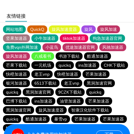
友情链接
网站地图
QuickQ
旋风加速度器
旋风
旋风加速
坚果加速器
小牛加速器
tiktok加速器
狗急加速器官网
免费vqn外网加速
小蓝鸟
优途加速器官网
风驰加速器
旋风加速器
八戒看书
书游下载站
酷通加速器
芒果下载站
一元机场
quickq
ins加速器
CHK下载站
快橙加速器
老王vnp
快橙加速器
芒果加速器
银河加速器
6513下载站
老王vnp
黑洞加速官网
quickq
黑洞加速官网
9CZK下载站
quickq
巴博下载站
ins加速器
油管加速器
芒果加速器
黑洞加速官网
旋风加速度器
智康汉化软件下载站
quickq
酷通加速器
暴雪vp
芒果加速器
芒果加速器
快橙加速器
快橙加速器
海鸥下载站