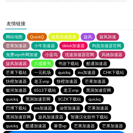
友情链接
网站地图
QuickQ
旋风加速度器
旋风
旋风加速
坚果加速器
小牛加速器
tiktok加速器
狗急加速器官网
免费vqn外网加速
小蓝鸟
优途加速器官网
风驰加速器
旋风加速器
八戒看书
书游下载站
酷通加速器
芒果下载站
一元机场
quickq
ins加速器
CHK下载站
快橙加速器
老王vnp
快橙加速器
芒果加速器
银河加速器
6513下载站
老王vnp
黑洞加速官网
quickq
黑洞加速官网
9CZK下载站
quickq
巴博下载站
ins加速器
油管加速器
芒果加速器
黑洞加速官网
旋风加速度器
智康汉化软件下载站
quickq
酷通加速器
暴雪vp
芒果加速器
芒果加速器