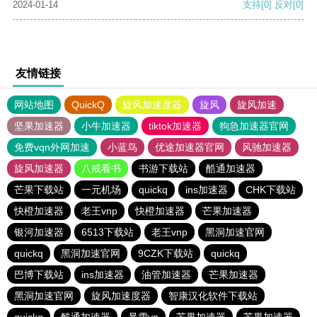
2024-01-14
支持
[0]
反对
[0]
友情链接
网站地图
QuickQ
旋风加速度器
旋风
旋风加速
坚果加速器
小牛加速器
tiktok加速器
狗急加速器官网
免费vqn外网加速
小蓝鸟
优途加速器官网
风驰加速器
旋风加速器
八戒看书
书游下载站
酷通加速器
芒果下载站
一元机场
quickq
ins加速器
CHK下载站
快橙加速器
老王vnp
快橙加速器
芒果加速器
银河加速器
6513下载站
老王vnp
黑洞加速官网
quickq
黑洞加速官网
9CZK下载站
quickq
巴博下载站
ins加速器
油管加速器
芒果加速器
黑洞加速官网
旋风加速度器
智康汉化软件下载站