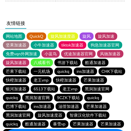
友情链接
网站地图
QuickQ
旋风加速度器
旋风
旋风加速
坚果加速器
小牛加速器
tiktok加速器
狗急加速器官网
免费vqn外网加速
小蓝鸟
优途加速器官网
风驰加速器
旋风加速器
八戒看书
书游下载站
酷通加速器
芒果下载站
一元机场
quickq
ins加速器
CHK下载站
快橙加速器
老王vnp
快橙加速器
芒果加速器
银河加速器
6513下载站
老王vnp
黑洞加速官网
quickq
黑洞加速官网
9CZK下载站
quickq
巴博下载站
ins加速器
油管加速器
芒果加速器
黑洞加速官网
旋风加速度器
智康汉化软件下载站
quickq
酷通加速器
暴雪vp
芒果加速器
芒果加速器