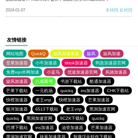
2024-01-07
支持
[0]
反对
[0]
友情链接
网站地图
QuickQ
旋风加速度器
旋风
旋风加速
坚果加速器
小牛加速器
tiktok加速器
狗急加速器官网
免费vqn外网加速
小蓝鸟
优途加速器官网
风驰加速器
旋风加速器
八戒看书
书游下载站
酷通加速器
芒果下载站
一元机场
quickq
ins加速器
CHK下载站
快橙加速器
老王vnp
快橙加速器
芒果加速器
银河加速器
6513下载站
老王vnp
黑洞加速官网
quickq
黑洞加速官网
9CZK下载站
quickq
巴博下载站
ins加速器
油管加速器
芒果加速器
黑洞加速官网
旋风加速度器
智康汉化软件下载站