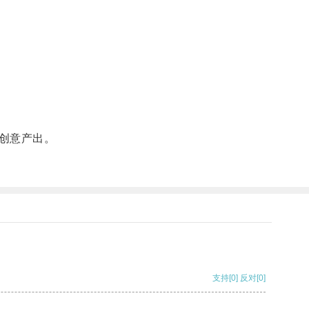
创意产出。
支持
[0]
反对
[0]