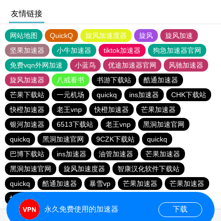
友情链接
网站地图
QuickQ
旋风加速度器
旋风
旋风加速
坚果加速器
小牛加速器
tiktok加速器
狗急加速器官网
免费vqn外网加速
小蓝鸟
优途加速器官网
风驰加速器
旋风加速器
八戒看书
书游下载站
酷通加速器
芒果下载站
一元机场
quickq
ins加速器
CHK下载站
快橙加速器
老王vnp
快橙加速器
芒果加速器
银河加速器
6513下载站
老王vnp
黑洞加速官网
quickq
黑洞加速官网
9CZK下载站
quickq
巴博下载站
ins加速器
油管加速器
芒果加速器
黑洞加速官网
旋风加速度器
智康汉化软件下载站
quickq
酷通加速器
暴雪vp
芒果加速器
芒果加速器
快橙加速器
快橙加速器
海鸥下载站
永久免费使用的加速器
下载