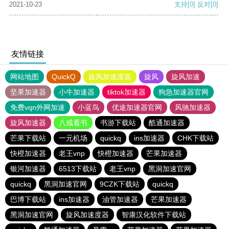
2021-10-23
支持
[0]
反对
[0]
友情链接
网站地图
QuickQ
旋风加速度器
旋风
旋风加速
坚果加速器
小牛加速器
tiktok加速器
狗急加速器官网
免费vqn外网加速
小蓝鸟
优途加速器官网
风驰加速器
旋风加速器
八戒看书
书游下载站
酷通加速器
芒果下载站
一元机场
quickq
ins加速器
CHK下载站
快橙加速器
老王vnp
快橙加速器
芒果加速器
银河加速器
6513下载站
老王vnp
黑洞加速官网
quickq
黑洞加速官网
9CZK下载站
quickq
巴博下载站
ins加速器
油管加速器
芒果加速器
黑洞加速官网
旋风加速度器
智康汉化软件下载站