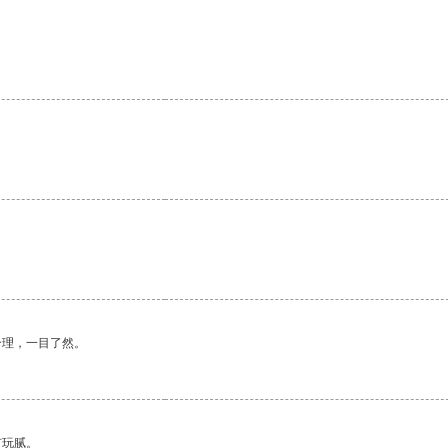
合理，一目了然。
有玩腻。