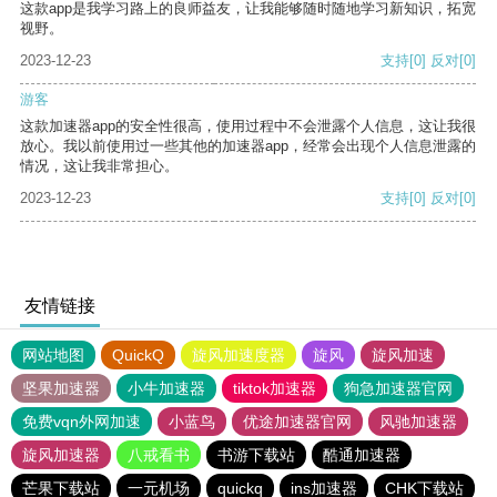
这款app是我学习路上的良师益友，让我能够随时随地学习新知识，拓宽
视野。
2023-12-23
支持
[0]
反对
[0]
游客
这款加速器app的安全性很高，使用过程中不会泄露个人信息，这让我很
放心。我以前使用过一些其他的加速器app，经常会出现个人信息泄露的
情况，这让我非常担心。
2023-12-23
支持
[0]
反对
[0]
友情链接
网站地图
QuickQ
旋风加速度器
旋风
旋风加速
坚果加速器
小牛加速器
tiktok加速器
狗急加速器官网
免费vqn外网加速
小蓝鸟
优途加速器官网
风驰加速器
旋风加速器
八戒看书
书游下载站
酷通加速器
芒果下载站
一元机场
quickq
ins加速器
CHK下载站