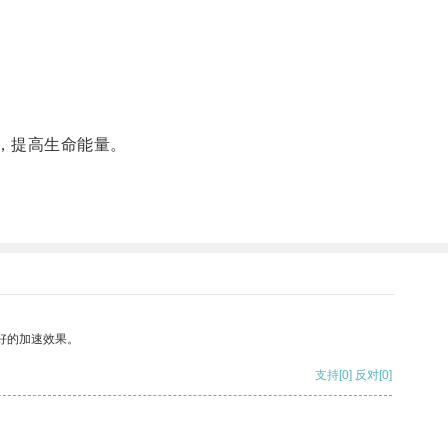
，提高生命能量。
好的加速效果。
支持
[0]
反对
[0]