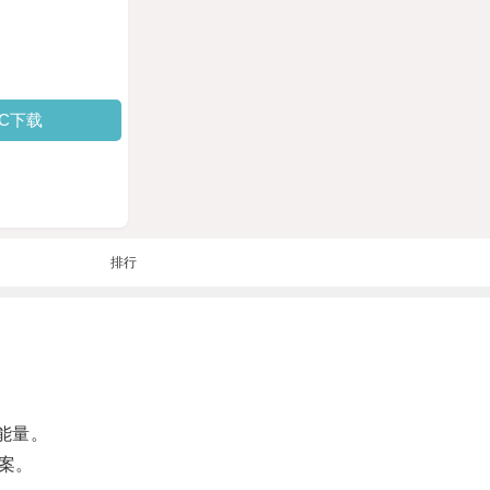
PC下载
排行
能量。
案。