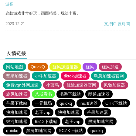
游客
这款游戏非常好玩，画面精美，玩法丰富。
2023-12-21
支持
[0]
反对
[0]
友情链接
网站地图
QuickQ
旋风加速度器
旋风
旋风加速
坚果加速器
小牛加速器
tiktok加速器
狗急加速器官网
免费vqn外网加速
小蓝鸟
优途加速器官网
风驰加速器
旋风加速器
八戒看书
书游下载站
酷通加速器
芒果下载站
一元机场
quickq
ins加速器
CHK下载站
快橙加速器
老王vnp
快橙加速器
芒果加速器
银河加速器
6513下载站
老王vnp
黑洞加速官网
quickq
黑洞加速官网
9CZK下载站
quickq