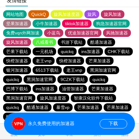
友情链接
网站地图
QuickQ
旋风加速度器
旋风
旋风加速
坚果加速器
小牛加速器
tiktok加速器
狗急加速器官网
免费vqn外网加速
小蓝鸟
优途加速器官网
风驰加速器
旋风加速器
八戒看书
书游下载站
酷通加速器
芒果下载站
一元机场
quickq
ins加速器
CHK下载站
快橙加速器
老王vnp
快橙加速器
芒果加速器
银河加速器
6513下载站
老王vnp
黑洞加速官网
quickq
黑洞加速官网
9CZK下载站
quickq
巴博下载站
ins加速器
油管加速器
芒果加速器
黑洞加速官网
旋风加速度器
智康汉化软件下载站
quickq
酷通加速器
暴雪vp
芒果加速器
芒果加速器
快橙加速器
快橙加速器
海鸥下载站
永久免费使用的加速器
下载
0.095371s
首页
安卓
苹果
排行
推荐