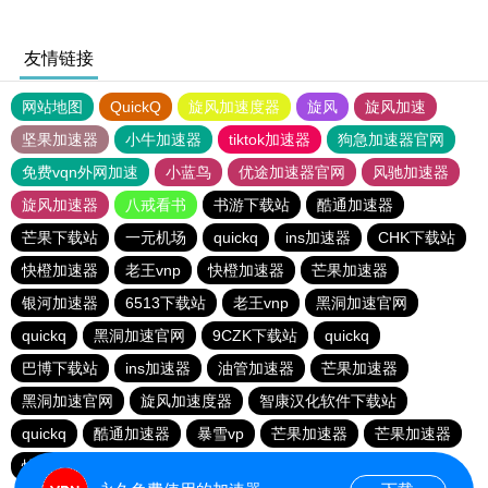
友情链接
网站地图
QuickQ
旋风加速度器
旋风
旋风加速
坚果加速器
小牛加速器
tiktok加速器
狗急加速器官网
免费vqn外网加速
小蓝鸟
优途加速器官网
风驰加速器
旋风加速器
八戒看书
书游下载站
酷通加速器
芒果下载站
一元机场
quickq
ins加速器
CHK下载站
快橙加速器
老王vnp
快橙加速器
芒果加速器
银河加速器
6513下载站
老王vnp
黑洞加速官网
quickq
黑洞加速官网
9CZK下载站
quickq
巴博下载站
ins加速器
油管加速器
芒果加速器
黑洞加速官网
旋风加速度器
智康汉化软件下载站
quickq
酷通加速器
暴雪vp
芒果加速器
芒果加速器
快橙加速器
快橙加速器
海鸥下载站