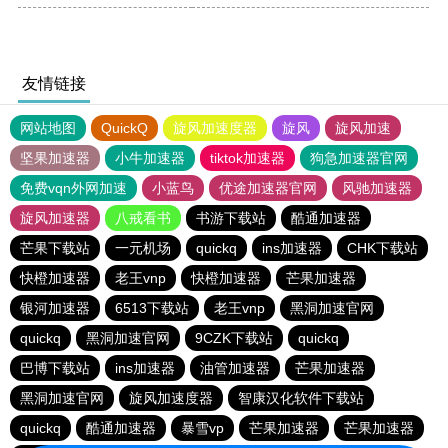
友情链接
网站地图
QuickQ
旋风加速度器
旋风
旋风加速
坚果加速器
小牛加速器
tiktok加速器
狗急加速器官网
免费vqn外网加速
小蓝鸟
优途加速器官网
风驰加速器
旋风加速器
八戒看书
书游下载站
酷通加速器
芒果下载站
一元机场
quickq
ins加速器
CHK下载站
快橙加速器
老王vnp
快橙加速器
芒果加速器
银河加速器
6513下载站
老王vnp
黑洞加速官网
quickq
黑洞加速官网
9CZK下载站
quickq
巴博下载站
ins加速器
油管加速器
芒果加速器
黑洞加速官网
旋风加速度器
智康汉化软件下载站
quickq
酷通加速器
暴雪vp
芒果加速器
芒果加速器