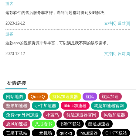
游客
这款软件的售后服务非常好，遇到问题都能得到及时解决。
2023-12-12
支持
[0]
反对
[0]
游客
这款app的视频资源非常丰富，可以满足我不同的娱乐需求。
2023-12-12
支持
[0]
反对
[0]
友情链接
网站地图
QuickQ
旋风加速度器
旋风
旋风加速
坚果加速器
小牛加速器
tiktok加速器
狗急加速器官网
免费vqn外网加速
小蓝鸟
优途加速器官网
风驰加速器
旋风加速器
八戒看书
书游下载站
酷通加速器
芒果下载站
一元机场
quickq
ins加速器
CHK下载站