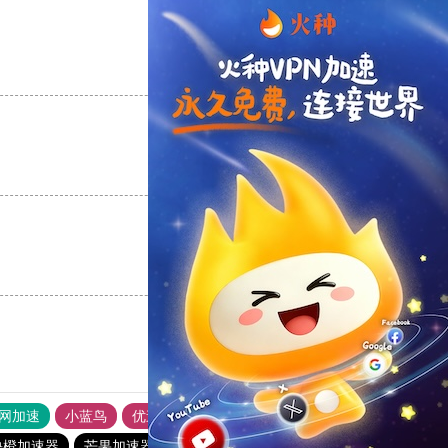
支持
[0]
反对
[0]
支持
[0]
反对
[0]
支持
[0]
反对
[0]
外网加速
小蓝鸟
优途加速器官网
风驰加速器
旋风加速器
快橙加速器
芒果加速器
银河加速器
6513下载站