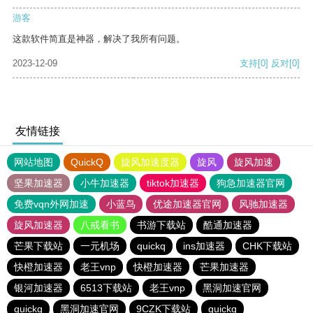
游客
这款软件简直是神器，解决了我所有问题。
2023-12-09
支持
[0]
反对
[0]
友情链接
网站地图
QuickQ
旋风加速度器
旋风
旋风加速
坚果加速器
小牛加速器
tiktok加速器
狗急加速器官网
免费vqn外网加速
小蓝鸟
优途加速器官网
风驰加速器
旋风加速器
八戒看书
书游下载站
酷通加速器
芒果下载站
一元机场
quickq
ins加速器
CHK下载站
快橙加速器
老王vnp
快橙加速器
芒果加速器
银河加速器
6513下载站
老王vnp
黑洞加速官网
quickq
黑洞加速官网
9CZK下载站
quickq