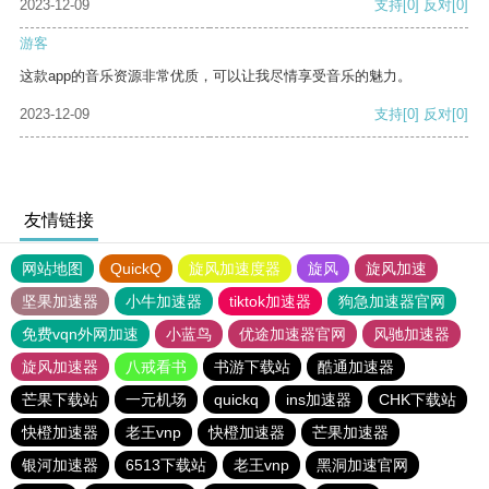
2023-12-09
支持
[0]
反对
[0]
游客
这款app的音乐资源非常优质，可以让我尽情享受音乐的魅力。
2023-12-09
支持
[0]
反对
[0]
友情链接
网站地图
QuickQ
旋风加速度器
旋风
旋风加速
坚果加速器
小牛加速器
tiktok加速器
狗急加速器官网
免费vqn外网加速
小蓝鸟
优途加速器官网
风驰加速器
旋风加速器
八戒看书
书游下载站
酷通加速器
芒果下载站
一元机场
quickq
ins加速器
CHK下载站
快橙加速器
老王vnp
快橙加速器
芒果加速器
银河加速器
6513下载站
老王vnp
黑洞加速官网