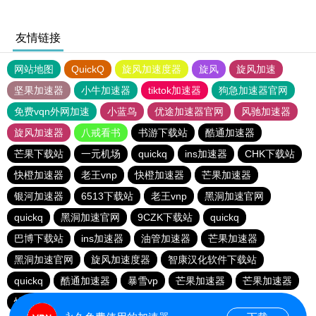
友情链接
网站地图
QuickQ
旋风加速度器
旋风
旋风加速
坚果加速器
小牛加速器
tiktok加速器
狗急加速器官网
免费vqn外网加速
小蓝鸟
优途加速器官网
风驰加速器
旋风加速器
八戒看书
书游下载站
酷通加速器
芒果下载站
一元机场
quickq
ins加速器
CHK下载站
快橙加速器
老王vnp
快橙加速器
芒果加速器
银河加速器
6513下载站
老王vnp
黑洞加速官网
quickq
黑洞加速官网
9CZK下载站
quickq
巴博下载站
ins加速器
油管加速器
芒果加速器
黑洞加速官网
旋风加速度器
智康汉化软件下载站
quickq
酷通加速器
暴雪vp
芒果加速器
芒果加速器
快橙加速器
快橙加速器
海鸥下载站