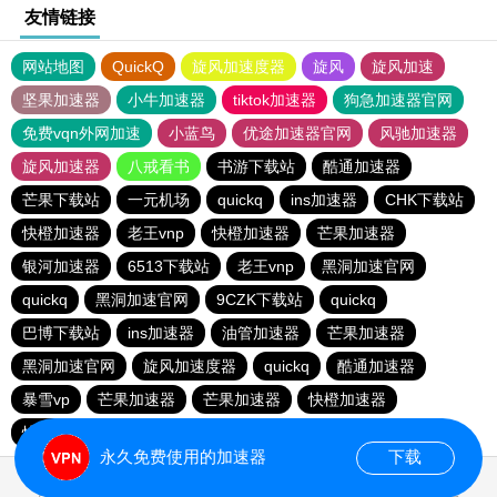
友情链接
网站地图
QuickQ
旋风加速度器
旋风
旋风加速
坚果加速器
小牛加速器
tiktok加速器
狗急加速器官网
免费vqn外网加速
小蓝鸟
优途加速器官网
风驰加速器
旋风加速器
八戒看书
书游下载站
酷通加速器
芒果下载站
一元机场
quickq
ins加速器
CHK下载站
快橙加速器
老王vnp
快橙加速器
芒果加速器
银河加速器
6513下载站
老王vnp
黑洞加速官网
quickq
黑洞加速官网
9CZK下载站
quickq
巴博下载站
ins加速器
油管加速器
芒果加速器
黑洞加速官网
旋风加速度器
quickq
酷通加速器
暴雪vp
芒果加速器
芒果加速器
快橙加速器
快橙加速器
海鸥下载站
永久免费使用的加速器
下载
0.077029s