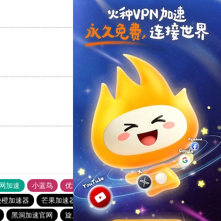
支持
[0]
反对
[0]
支持
[0]
反对
[0]
支持
[0]
反对
[0]
外网加速
小蓝鸟
优途加速器官网
风驰加速器
旋风加速器
快橙加速器
芒果加速器
银河加速器
6513下载站
黑洞加速官网
旋风加速度器
quickq
酷通加速器