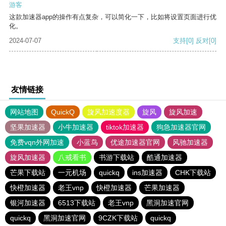
游客
这款加速器app的操作有点复杂，可以简化一下，比如将设置页面进行优
化。
2024-07-07
支持
[0]
反对
[0]
友情链接
网站地图
QuickQ
旋风加速度器
旋风
旋风加速
坚果加速器
小牛加速器
tiktok加速器
狗急加速器官网
免费vqn外网加速
小蓝鸟
优途加速器官网
风驰加速器
旋风加速器
八戒看书
书游下载站
酷通加速器
芒果下载站
一元机场
quickq
ins加速器
CHK下载站
快橙加速器
老王vnp
快橙加速器
芒果加速器
银河加速器
6513下载站
老王vnp
黑洞加速官网
quickq
黑洞加速官网
9CZK下载站
quickq