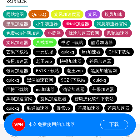
友情链接
网站地图
QuickQ
旋风加速度器
旋风
旋风加速
坚果加速器
小牛加速器
tiktok加速器
狗急加速器官网
免费vqn外网加速
小蓝鸟
优途加速器官网
风驰加速器
旋风加速器
八戒看书
书游下载站
酷通加速器
芒果下载站
一元机场
quickq
ins加速器
CHK下载站
快橙加速器
老王vnp
快橙加速器
芒果加速器
银河加速器
6513下载站
老王vnp
黑洞加速官网
quickq
黑洞加速官网
9CZK下载站
quickq
巴博下载站
ins加速器
油管加速器
芒果加速器
黑洞加速官网
旋风加速度器
智康汉化软件下载站
quickq
酷通加速器
暴雪vp
芒果加速器
芒果加速器
快橙加速器
快橙加速器
海鸥下载站
永久免费使用的加速器
下载
首页
安卓
苹果
排行
推荐