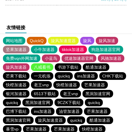
友情链接
网站地图
QuickQ
旋风加速度器
旋风
旋风加速
坚果加速器
小牛加速器
tiktok加速器
狗急加速器官网
免费vqn外网加速
小蓝鸟
优途加速器官网
风驰加速器
旋风加速器
八戒看书
书游下载站
酷通加速器
芒果下载站
一元机场
quickq
ins加速器
CHK下载站
快橙加速器
老王vnp
快橙加速器
芒果加速器
银河加速器
6513下载站
老王vnp
黑洞加速官网
quickq
黑洞加速官网
9CZK下载站
quickq
巴博下载站
ins加速器
油管加速器
芒果加速器
黑洞加速官网
旋风加速度器
quickq
酷通加速器
暴雪vp
芒果加速器
芒果加速器
快橙加速器