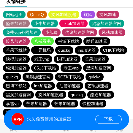
友情链接
网站地图
QuickQ
旋风加速度器
旋风
旋风加速
坚果加速器
小牛加速器
tiktok加速器
狗急加速器官网
免费vqn外网加速
小蓝鸟
优途加速器官网
风驰加速器
旋风加速器
八戒看书
书游下载站
酷通加速器
芒果下载站
一元机场
quickq
ins加速器
CHK下载站
快橙加速器
老王vnp
快橙加速器
芒果加速器
银河加速器
6513下载站
老王vnp
黑洞加速官网
quickq
黑洞加速官网
9CZK下载站
quickq
巴博下载站
ins加速器
油管加速器
芒果加速器
黑洞加速官网
旋风加速度器
quickq
酷通加速器
暴雪vp
芒果加速器
芒果加速器
快橙加速器
快橙加速器
海鸥下载站
永久免费使用的加速器
下载
1.051091s
首页
安卓
苹果
排行
推荐