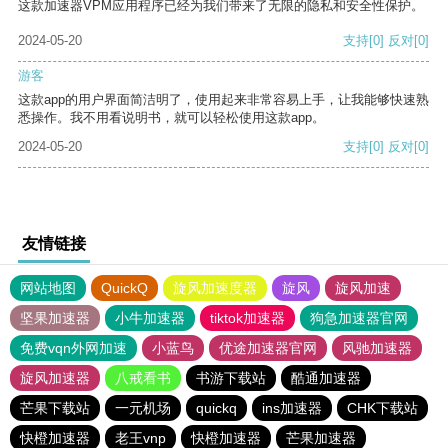
这款加速器VPM应用程序已经为我们带来了无限的隐私和安全性保护。
2024-05-20
支持
[0]
反对
[0]
游客
这款app的用户界面简洁明了，使用起来非常容易上手，让我能够快速熟
悉操作。我不用看说明书，就可以轻松使用这款app。
2024-05-20
支持
[0]
反对
[0]
友情链接
网站地图
QuickQ
旋风加速度器
旋风
旋风加速
坚果加速器
小牛加速器
tiktok加速器
狗急加速器官网
免费vqn外网加速
小蓝鸟
优途加速器官网
风驰加速器
旋风加速器
八戒看书
书游下载站
酷通加速器
芒果下载站
一元机场
quickq
ins加速器
CHK下载站
快橙加速器
老王vnp
快橙加速器
芒果加速器