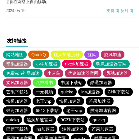
助你在网络上自由移动。
2024-05-19
支持
[0]
反对
[0]
友情链接
网站地图
QuickQ
旋风加速度器
旋风
旋风加速
坚果加速器
小牛加速器
tiktok加速器
狗急加速器官网
免费vqn外网加速
小蓝鸟
优途加速器官网
风驰加速器
旋风加速器
八戒看书
书游下载站
酷通加速器
芒果下载站
一元机场
quickq
ins加速器
CHK下载站
快橙加速器
老王vnp
快橙加速器
芒果加速器
银河加速器
6513下载站
老王vnp
黑洞加速官网
quickq
黑洞加速官网
9CZK下载站
quickq
巴博下载站
ins加速器
油管加速器
芒果加速器
黑洞加速官网
旋风加速度器
quickq
酷通加速器