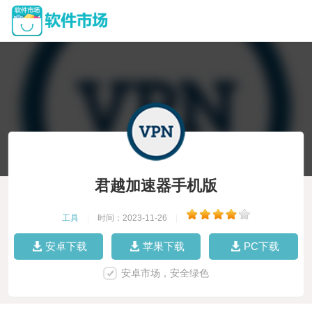
君越加速器手机版
工具
|
时间：2023-11-26
|
安卓下载
苹果下载
PC下载
安卓市场，安全绿色