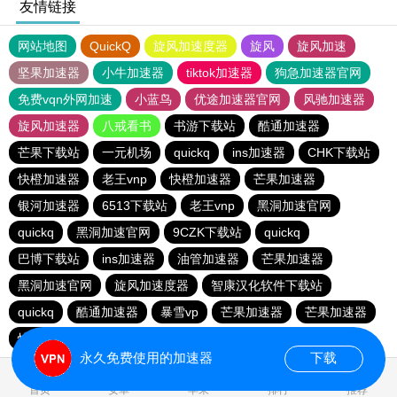
友情链接
网站地图
QuickQ
旋风加速度器
旋风
旋风加速
坚果加速器
小牛加速器
tiktok加速器
狗急加速器官网
免费vqn外网加速
小蓝鸟
优途加速器官网
风驰加速器
旋风加速器
八戒看书
书游下载站
酷通加速器
芒果下载站
一元机场
quickq
ins加速器
CHK下载站
快橙加速器
老王vnp
快橙加速器
芒果加速器
银河加速器
6513下载站
老王vnp
黑洞加速官网
quickq
黑洞加速官网
9CZK下载站
quickq
巴博下载站
ins加速器
油管加速器
芒果加速器
黑洞加速官网
旋风加速度器
智康汉化软件下载站
quickq
酷通加速器
暴雪vp
芒果加速器
芒果加速器
快橙加速器
快橙加速器
海鸥下载站
永久免费使用的加速器
下载
首页
安卓
苹果
排行
推荐